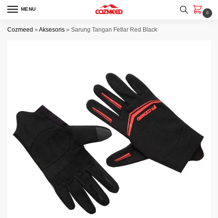
Skip
Skip
MENU
0
to
to
navigation
content
Cozmeed
»
Aksesoris
»
Sarung Tangan Fetlar Red Black