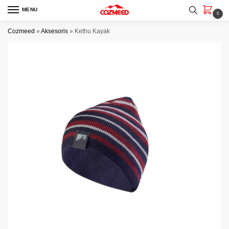
Skip
Skip
MENU
0
to
to
navigation
content
Cozmeed
»
Aksesoris
»
Kethu Kayak