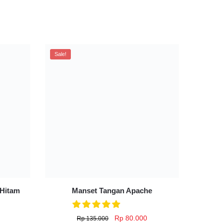
Sale!
 Hitam
Manset Tangan Apache
Original
Current
Rp
80.000
Rp
135.000