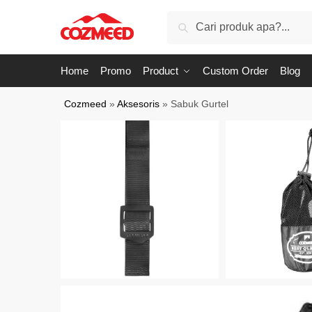
Skip
Skip
Search
Search
to
to
for:
navigation
content
Home
Promo
Product
Custom Order
Blog
Cozmeed
»
Aksesoris
»
Sabuk Gurtel