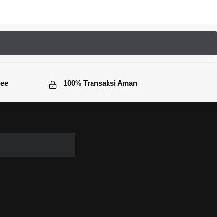
price
price
was:
is:
Rp 135.000.
Rp 80.000.
tee
100% Transaksi Aman