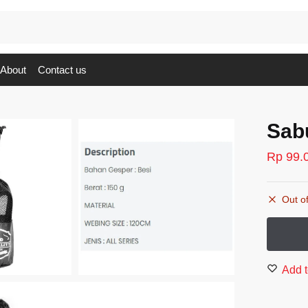
About
Contact us
Sab
Rp
99.
Out of
Add t