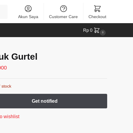
Akun Saya
Customer Care
Checkout
Rp
0
0
uk Gurtel
000
 stock
o wishlist