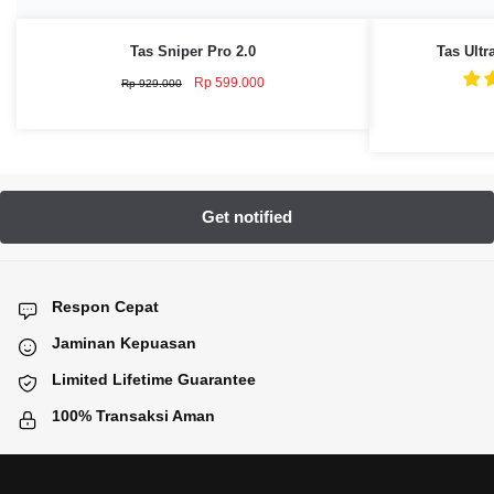
Tas Sniper Pro 2.0
Tas Ultr
Original
Current
Rp
599.000
Rp
929.000
price
price
was:
is:
Rp 929.000.
Rp 599.000.
Respon Cepat
Jaminan Kepuasan
Limited Lifetime Guarantee
100% Transaksi Aman