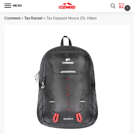
Skip
Skip
MENU
0
to
to
navigation
content
Cozmeed
»
Tas Ransel
»
Tas Daypack Musca 25L Hitam