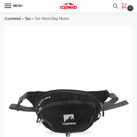
Skip
Skip
MENU
0
to
to
navigation
content
Cozmeed
»
Tas
»
Tas Waist Bag Mulas