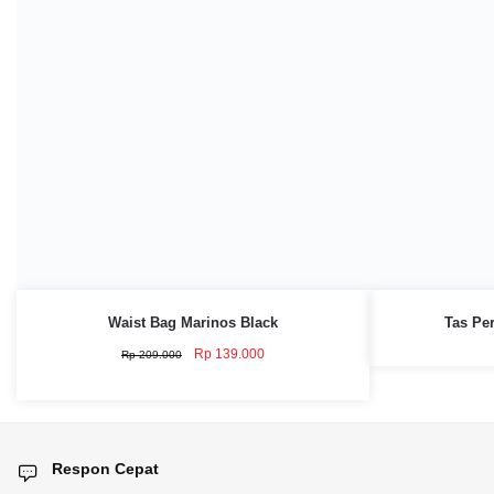
Waist Bag Marinos Black
Tas Pe
Original
Current
Rp
139.000
Rp
209.000
price
price
was:
is:
Rp 209.000.
Rp 139.000.
Respon Cepat