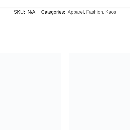
SKU:
N/A
Categories:
Apparel
,
Fashion
,
Kaos