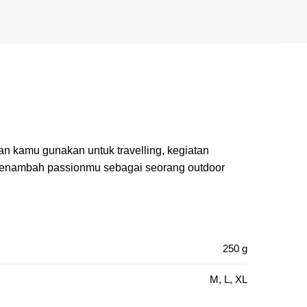
n kamu gunakan untuk travelling, kegiatan
u menambah passionmu sebagai seorang outdoor
250 g
M, L, XL