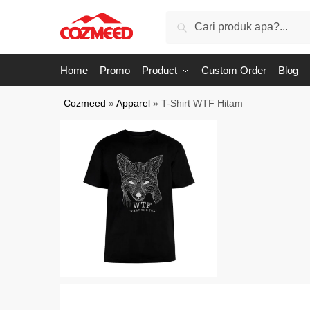
Skip
Skip
Search
Search
to
to
for:
navigation
content
Home
Promo
Product
Custom Order
Blog
Cozmeed
»
Apparel
»
T-Shirt WTF Hitam