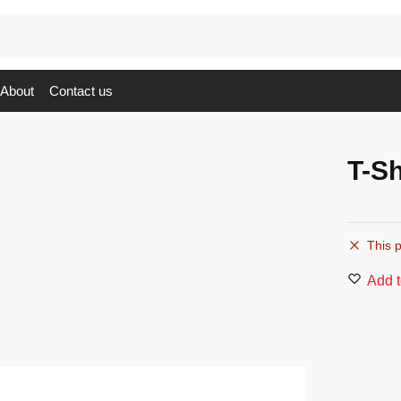
About
Contact us
T-S
This p
Add t