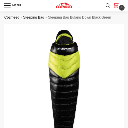
Skip
Skip
MENU
0
to
to
navigation
content
Cozmeed
»
Sleeping Bag
»
Sleeping Bag Bulang Down Black Green