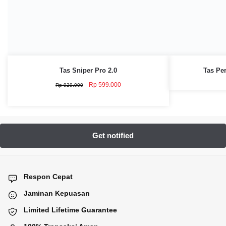
Tas Sniper Pro 2.0
Tas Pe
Original
Current
Rp
599.000
Rp
929.000
price
price
was:
is:
Rp 929.000.
Rp 599.000.
Respon Cepat
Jaminan Kepuasan
Limited Lifetime Guarantee