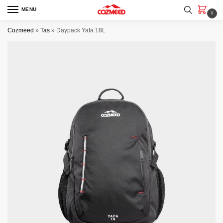
Skip
Skip
MENU
0
to
to
navigation
content
Cozmeed
»
Tas
»
Daypack Yafa 18L