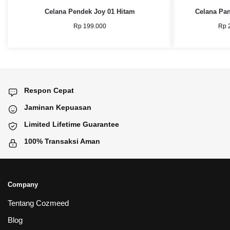
Celana Pendek Joy 01 Hitam
Celana Pan
Rp
199.000
Rp
2
Respon Cepat
Jaminan Kepuasan
Limited Lifetime Guarantee
100% Transaksi Aman
Company
Tentang Cozmeed
Blog