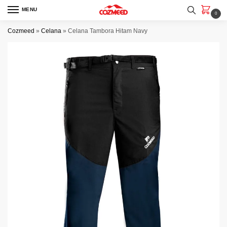
Skip
Skip
MENU
0
to
to
navigation
content
Cozmeed
»
Celana
»
Celana Tambora Hitam Navy